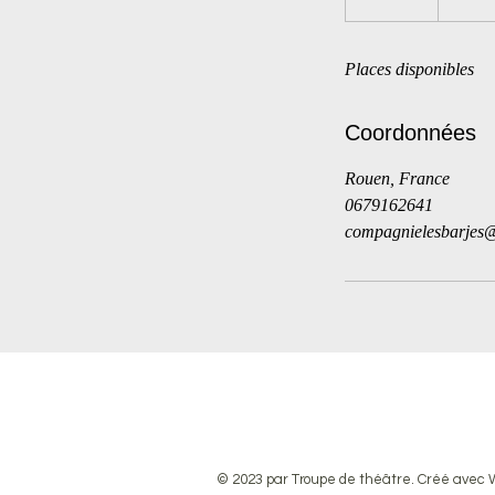
e
r
Places disponibles
m
i
n
Coordonnées
é
Rouen, France
0679162641
compagnielesbarjes
© 2023 par Troupe de théâtre. Créé avec